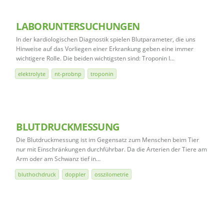
LABORUNTERSUCHUNGEN
In der kardiologischen Diagnostik spielen Blutparameter, die uns
Hinweise auf das Vorliegen einer Erkrankung geben eine immer
wichtigere Rolle. Die beiden wichtigsten sind: Troponin I…
elektrolyte
nt-probnp
troponin
BLUTDRUCKMESSUNG
Die Blutdruckmessung ist im Gegensatz zum Menschen beim Tier
nur mit Einschränkungen durchführbar. Da die Arterien der Tiere am
Arm oder am Schwanz tief in…
bluthochdruck
doppler
osszilometrie