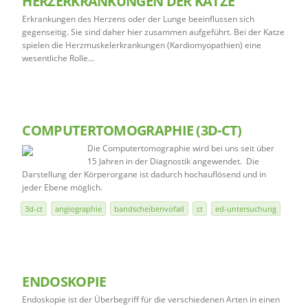
HERZERKRANKUNGEN DER KATZE
Erkrankungen des Herzens oder der Lunge beeinflussen sich
gegenseitig. Sie sind daher hier zusammen aufgeführt. Bei der Katze
spielen die Herzmuskelerkrankungen (Kardiomyopathien) eine
wesentliche Rolle…
COMPUTERTOMOGRAPHIE (3D-CT)
Die Computertomographie wird bei uns seit über
15 Jahren in der Diagnostik angewendet. Die
Darstellung der Körperorgane ist dadurch hochauflösend und in
jeder Ebene möglich.
3d-ct
angiographie
bandscheibenvofall
ct
ed-untersuchung
ENDOSKOPIE
Endoskopie ist der Überbegriff für die verschiedenen Arten in einen