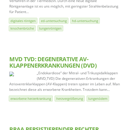
Verfahren in der Tiermedizin. Durch eine neue digitale
Röntgenanlage ist es uns möglich, mit geringster Strahlenbelastung
für Patient…
digitales röntgen
ed-untersuchung
hd-untersuchung
knochenbrüche
lungenröntgen
MVD TVD: DEGENERATIVE AV-
KLAPPENERKRANKUNGEN (DVD)
„Endokardiose“ der Mitral- und Trikuspidalklappen
(MVD,TVD) Die degenerativen Erkrankungen der
Atrioventriklarklappen (AV-Klappen) treten später im Leben auf. Man
bezeichnet diese als erworbene Krankheiten. Trotzdem kann…
erworbene herzerkrankung
herzvergrößerung
lungenödem
PRAA PERSISTIERENDER RECHTER