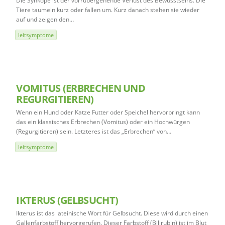
Die Synkope ist der vorrübergehende Verlust des Bewusstseins. Die
Tiere taumeln kurz oder fallen um. Kurz danach stehen sie wieder
auf und zeigen den…
leitsymptome
VOMITUS (ERBRECHEN UND
REGURGITIEREN)
Wenn ein Hund oder Katze Futter oder Speichel hervorbringt kann
das ein klassisches Erbrechen (Vomitus) oder ein Hochwürgen
(Regurgitieren) sein. Letzteres ist das „Erbrechen“ von…
leitsymptome
IKTERUS (GELBSUCHT)
Ikterus ist das lateinische Wort für Gelbsucht. Diese wird durch einen
Gallenfarbstoff hervorgerufen. Dieser Farbstoff (Bilirubin) ist im Blut