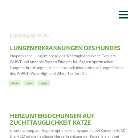
KLINIK
FÜR PATIENTEN
FÜR ÜBERWEISENDE
TEAM
STELLENANGEBOTE
APOTHEKE
WILDTIERE
FACHBEREICHE
Tierklinik
EINTRÄGE FÜR :
CHIRURGIE
AUGENHEILKUNDE
KARDIOLOGIE
BILDGEBUNG
INNERE MEDIZIN
WEITERE
AKTUELLES
Kaiserberg
LUNGENERKRANKUNGEN DES HUNDES
KARRIERE
VERANSTALTUNGEN
PUBLIKATIONEN
DOWNLOADS
LEXIKON
Idiopathische Lungenfibrose des Westhighland-White-Terriers
WHWT und anderer Rassen Eine der häufigsten spezifischen
Lungenerkrankungen ist die chronisch idiopathische Lungenfibrose
KONTAKT
des WHWT (West Highland White Terrier) Die…
atem
hund
lunge
HERZUNTERSUCHUNGEN AUF
ZUCHTTAUGLICHKEIT KATZE
Untersuchung auf Hypertrophe Kardiomyopathie bei Katzen. (HCM)
Die HCM ist die häufigste Herzerkrankung der Katze. Sie gilt bei