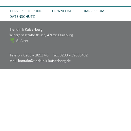
TIERVERSICHERUNG
DOWNLOADS
IMPRESSUM
DATENSCHUTZ
Tierklinik Kaiserberg
Wintgensstraße 81-83, 47058 Duisburg
Anfahrt
Telefon: 0203 – 30537-0
Fax: 0203 – 39650432
Mail:
kontakt@tierklinik-kaiserberg.de