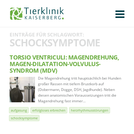
KLINIK
FÜR PATIENTEN
FÜR ÜBERWEISENDE
TEAM
STELLENANGEBOTE
APOTHEKE
WILDTIERE
FACHBEREICHE
Tierklinik
EINTRÄGE FÜR SCHLAGWORT:
CHIRURGIE
AUGENHEILKUNDE
KARDIOLOGIE
BILDGEBUNG
INNERE MEDIZIN
WEITERE
AKTUELLES
SCHOCKSYMPTOME
Kaiserberg
KARRIERE
VERANSTALTUNGEN
PUBLIKATIONEN
DOWNLOADS
LEXIKON
TORSIO VENTRICULI: MAGENDREHUNG,
MAGEN-DILATATION-VOLVULUS-
KONTAKT
SYNDROM (MDV)
Die Magendrehung tritt hauptsächlich bei Hunden
großer Rassen mit tiefem Brustkorb auf
(Dobermann, Dogge, DSH, Jagdhunde). Neben
diesen anatomischen Voraussetzungen tritt die
Magendrehung fast immer…
aufgasung
erfolgloses erbrechen
herzrhythmusstörungen
schocksymptome