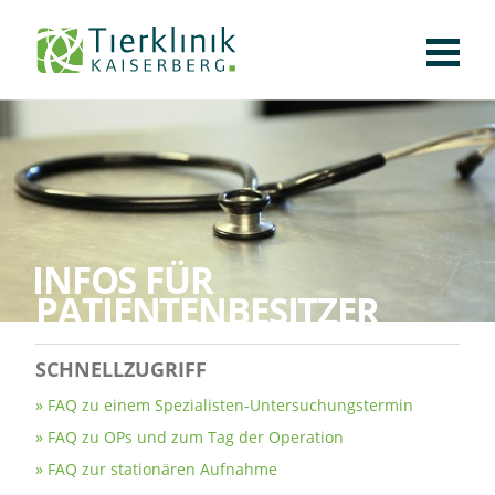
KLINIK
FÜR PATIENTEN
Tierklinik
FÜR ÜBERWEISENDE
TEAM
Kaiserberg
STELLENANGEBOTE
APOTHEKE
WILDTIERE
INFOS FÜR
FACHBEREICHE
PATIENTENBESITZER
CHIRURGIE
AUGENHEILKUNDE
KARDIOLOGIE
BILDGEBUNG
INNERE MEDIZIN
WEITERE
AKTUELLES
SCHNELLZUGRIFF
KARRIERE
VERANSTALTUNGEN
PUBLIKATIONEN
DOWNLOADS
LEXIKON
FAQ zu einem Spezialisten-Untersuchungstermin
FAQ zu OPs und zum Tag der Operation
KONTAKT
FAQ zur stationären Aufnahme