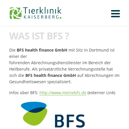
KLINIK
FÜR PATIENTEN
FÜR ÜBERWEISENDE
TEAM
STELLENANGEBOTE
APOTHEKE
WILDTIERE
FACHBEREICHE
Tierklinik
WAS IST BFS ?
CHIRURGIE
AUGENHEILKUNDE
KARDIOLOGIE
BILDGEBUNG
INNERE MEDIZIN
WEITERE
AKTUELLES
Kaiserberg
KARRIERE
VERANSTALTUNGEN
PUBLIKATIONEN
DOWNLOADS
Die
BFS health finance GmbH
mit Sitz in Dortmund ist
LEXIKON
einer der
führenden Abrechnungsdienstleister im Bereich der
KONTAKT
Heilberufe. Als privatärztliche Verrechnungsstelle hat
sich die
BFS health finance GmbH
auf Abrechnungen im
Gesundheitswesen spezialisiert.
Infos über BFS:
http://www.meinebfs.de
(externer Link)