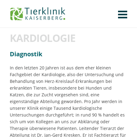
KLINIK
FÜR PATIENTEN
FÜR ÜBERWEISENDE
TEAM
STELLENANGEBOTE
APOTHEKE
WILDTIERE
FACHBEREICHE
Tierklinik
KARDIOLOGIE
CHIRURGIE
Kaiserberg
AUGENHEILKUNDE
Diagnostik
KARDIOLOGIE
BILDGEBUNG
In den letzten 20 Jahren ist aus dem eher kleinen
Fachgebiet der Kardiologie, also der Untersuchung und
INNERE MEDIZIN
Behandlung von Herz-Kreislauf-Erkrankungen bei
WEITERE
erkrankten Tieren, insbesondere bei Hunden und
Katzen, die zur Zucht vorgesehen sind, eine
AKTUELLES
eigenständige Abteilung geworden. Pro Jahr werden in
unserer Klinik einige Tausend kardiologische
KARRIERE
VERANSTALTUNGEN
PUBLIKATIONEN
DOWNLOADS
LEXIKON
Untersuchungen durchgeführt; in rund 90 % handelt es
sich um von Kollegen an uns zur Abklärung oder
KONTAKT
Therapie überwiesene Patienten. Leitender Tierarzt der
Abteilung ist Dr. Jan-Gerd Kresken. Er ist Fachtierarzt für