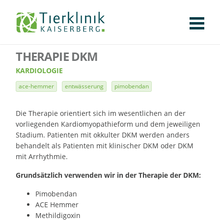
KLINIK
FÜR PATIENTEN
FÜR ÜBERWEISENDE
TEAM
STELLENANGEBOTE
APOTHEKE
WILDTIERE
FACHBEREICHE
Tierklinik
THERAPIE DKM
CHIRURGIE
AUGENHEILKUNDE
KARDIOLOGIE
BILDGEBUNG
INNERE MEDIZIN
WEITERE
AKTUELLES
Kaiserberg
KARDIOLOGIE
KARRIERE
VERANSTALTUNGEN
PUBLIKATIONEN
DOWNLOADS
ace-hemmer
entwässerung
pimobendan
LEXIKON
KONTAKT
Die Therapie orientiert sich im wesentlichen an der
vorliegenden Kardiomyopathieform und dem jeweiligen
Stadium. Patienten mit okkulter DKM werden anders
behandelt als Patienten mit klinischer DKM oder DKM
mit Arrhythmie.
Grundsätzlich verwenden wir in der Therapie der DKM:
Pimobendan
ACE Hemmer
Methildigoxin