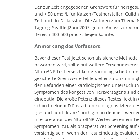
Der zur Zeit angegebenen Grenzwert für herzgesu
und < 50 pmol/L für Katzen (Testhersteller: Guildh
Zeit noch in Diskussion. Die Autoren zum Thema
Tagung, Seattle J2uni 2007, geben Anlass zur Ve
Bereich 400-500 pmol/L liegen könnte.
Anmerkung des Verfassers:
Bevor dieser Test jetzt schon als sichere Methode 
beworben wird, sollte auf weitere Forschungserg
NtproBNP Test ersetzt keine kardiologische Unte
gesicherte Grenzwerte fehlen, eher zu Unstimmig
den Befunden einer kardiologischen Untersuchung
Symptomen des kongestiven Herzversagens sind 
eindeutig. Die große Potenz dieses Testes liegt i
schon in einem Frühstadium zu diagnostizieren. 
„gesund“ und „krank“ noch genau definiert werde
Interpretation des NtproBNP Wertes bei einem Ti
Symptomen (z.B. als präoperatives Screening auf 
vorsichtig sein. Wenn der Test eindeutig evaluiert