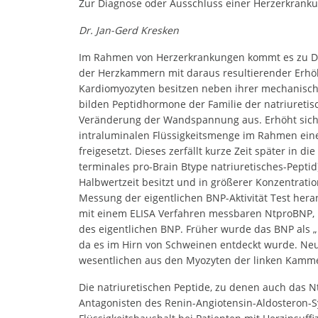
Zur Diagnose oder Ausschluss einer Herzerkrank
Dr. Jan-Gerd Kresken
Im Rahmen von Herzerkrankungen kommt es zu D
der Herzkammern mit daraus resultierender Erh
Kardiomyozyten besitzen neben ihrer mechanisch
bilden Peptidhormone der Familie der natriureti
Veränderung der Wandspannung aus. Erhöht sich 
intraluminalen Flüssigkeitsmenge im Rahmen ein
freigesetzt. Dieses zerfällt kurze Zeit später in 
terminales pro-Brain Btype natriuretisches-Peptid
Halbwertzeit besitzt und in größerer Konzentration
Messung der eigentlichen BNP-Aktivität Test he
mit einem ELISA Verfahren messbaren NtproBNP, ko
des eigentlichen BNP. Früher wurde das BNP als „b
da es im Hirn von Schweinen entdeckt wurde. Neu
wesentlichen aus den Myozyten der linken Kamm
Die natriuretischen Peptide, zu denen auch das N
Antagonisten des Renin-Angiotensin-Aldosteron-S