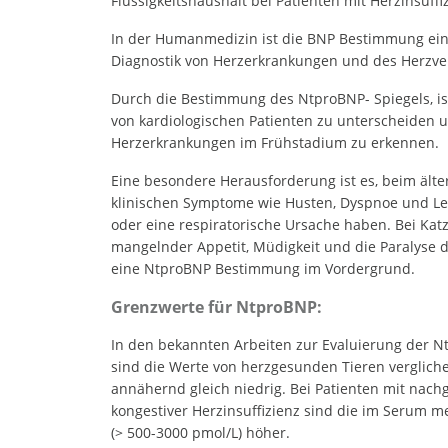
Flüssigkeitshaushalt bei Patienten mit Herzinsuffi
In der Humanmedizin ist die BNP Bestimmung ein 
Diagnostik von Herzerkrankungen und des Herzve
Durch die Bestimmung des NtproBNP- Spiegels, is
von kardiologischen Patienten zu unterscheiden
Herzerkrankungen im Frühstadium zu erkennen.
Eine besondere Herausforderung ist es, beim älte
klinischen Symptome wie Husten, Dyspnoe und Le
oder eine respiratorische Ursache haben. Bei Ka
mangelnder Appetit, Müdigkeit und die Paralyse d
eine NtproBNP Bestimmung im Vordergrund.
Grenzwerte für NtproBNP:
In den bekannten Arbeiten zur Evaluierung der 
sind die Werte von herzgesunden Tieren vergliche
annähernd gleich niedrig. Bei Patienten mit nac
kongestiver Herzinsuffizienz sind die im Serum 
(> 500-3000 pmol/L) höher.