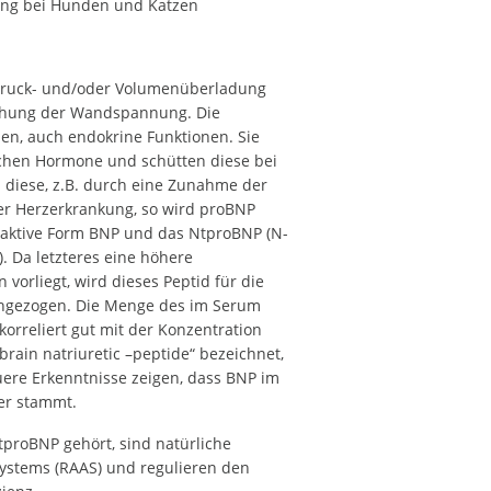
ung bei Hunden und Katzen
ruck- und/oder Volumenüberladung
öhung der Wandspannung. Die
en, auch endokrine Funktionen. Sie
schen Hormone und schütten diese bei
diese, z.B. durch eine Zunahme der
er Herzerkrankung, so wird proBNP
die aktive Form BNP und das NtproBNP (N-
). Da letzteres eine höhere
 vorliegt, wird dieses Peptid für die
rangezogen. Die Menge des im Serum
rreliert gut mit der Konzentration
rain natriuretic –peptide“ bezeichnet,
ere Erkenntnisse zeigen, dass BNP im
er stammt.
tproBNP gehört, sind natürliche
ystems (RAAS) und regulieren den