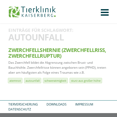
KLINIK
FÜR PATIENTEN
FÜR ÜBERWEISENDE
TEAM
STELLENANGEBOTE
APOTHEKE
WILDTIERE
FACHBEREICHE
Tierklinik
EINTRÄGE FÜR SCHLAGWORT:
CHIRURGIE
AUGENHEILKUNDE
KARDIOLOGIE
BILDGEBUNG
INNERE MEDIZIN
WEITERE
AKTUELLES
AUTOUNFALL
Kaiserberg
KARRIERE
VERANSTALTUNGEN
PUBLIKATIONEN
DOWNLOADS
LEXIKON
ZWERCHFELLSHERNIE (ZWERCHFELLRISS, Z
WERCHFELLRUPTUR)
KONTAKT
Das Zwerchfell bildet die Abgrenzung zwischen Brust- und
Bauchhöhle. Zwerchfellrisse können angeboren sein (PPHD), treten
aber am häufigsten als Folge eines Traumas wie z.B.
atemnot
autounfall
schweratmigkeit
sturz aus großer höhe
TIERVERSICHERUNG
DOWNLOADS
IMPRESSUM
DATENSCHUTZ