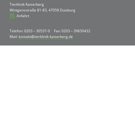
Tierklinik Kaiserberg
Wintgensstraße 81-83, 47058 Duisburg
Anfahrt
Telefon: 0203 – 30537-0
Fax: 0203 – 39650432
Mail:
kontakt@tierklinik-kaiserberg.de