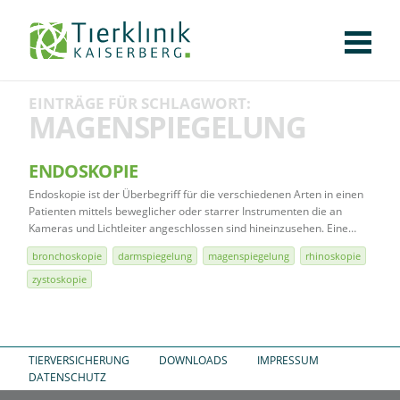
KLINIK
FÜR PATIENTEN
FÜR ÜBERWEISENDE
TEAM
STELLENANGEBOTE
APOTHEKE
WILDTIERE
FACHBEREICHE
Tierklinik
EINTRÄGE FÜR SCHLAGWORT:
CHIRURGIE
AUGENHEILKUNDE
KARDIOLOGIE
BILDGEBUNG
INNERE MEDIZIN
WEITERE
AKTUELLES
MAGENSPIEGELUNG
Kaiserberg
KARRIERE
VERANSTALTUNGEN
PUBLIKATIONEN
DOWNLOADS
LEXIKON
ENDOSKOPIE
Endoskopie ist der Überbegriff für die verschiedenen Arten in einen
KONTAKT
Patienten mittels beweglicher oder starrer Instrumenten die an
Kameras und Lichtleiter angeschlossen sind hineinzusehen. Eine…
bronchoskopie
darmspiegelung
magenspiegelung
rhinoskopie
zystoskopie
TIERVERSICHERUNG
DOWNLOADS
IMPRESSUM
DATENSCHUTZ