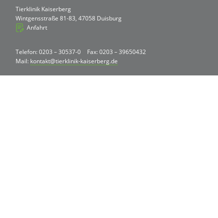
Tierklinik Kaiserberg
Wintgensstraße 81-83, 47058 Duisburg
Anfahrt
Telefon: 0203 – 30537-0
Fax: 0203 – 39650432
Mail:
kontakt@tierklinik-kaiserberg.de