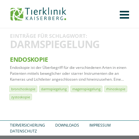
KLINIK
FÜR PATIENTEN
FÜR ÜBERWEISENDE
TEAM
STELLENANGEBOTE
APOTHEKE
WILDTIERE
FACHBEREICHE
Tierklinik
EINTRÄGE FÜR SCHLAGWORT:
CHIRURGIE
AUGENHEILKUNDE
KARDIOLOGIE
BILDGEBUNG
INNERE MEDIZIN
WEITERE
AKTUELLES
DARMSPIEGELUNG
Kaiserberg
KARRIERE
VERANSTALTUNGEN
PUBLIKATIONEN
DOWNLOADS
LEXIKON
ENDOSKOPIE
Endoskopie ist der Überbegriff für die verschiedenen Arten in einen
KONTAKT
Patienten mittels beweglicher oder starrer Instrumenten die an
Kameras und Lichtleiter angeschlossen sind hineinzusehen. Eine…
bronchoskopie
darmspiegelung
magenspiegelung
rhinoskopie
zystoskopie
TIERVERSICHERUNG
DOWNLOADS
IMPRESSUM
DATENSCHUTZ