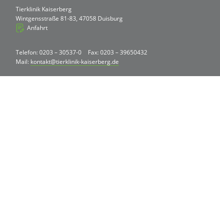
Tierklinik Kaiserberg
Wintgensstraße 81-83, 47058 Duisburg
Anfahrt
Telefon: 0203 – 30537-0
Fax: 0203 – 39650432
Mail:
kontakt@tierklinik-kaiserberg.de