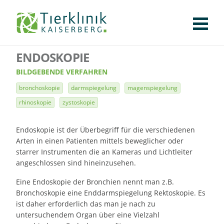
KLINIK
FÜR PATIENTEN
FÜR ÜBERWEISENDE
TEAM
STELLENANGEBOTE
APOTHEKE
WILDTIERE
FACHBEREICHE
Tierklinik
ENDOSKOPIE
CHIRURGIE
AUGENHEILKUNDE
KARDIOLOGIE
BILDGEBUNG
INNERE MEDIZIN
WEITERE
AKTUELLES
Kaiserberg
BILDGEBENDE VERFAHREN
KARRIERE
VERANSTALTUNGEN
PUBLIKATIONEN
DOWNLOADS
bronchoskopie
darmspiegelung
magenspiegelung
LEXIKON
rhinoskopie
zystoskopie
KONTAKT
Endoskopie ist der Überbegriff für die verschiedenen
Arten in einen Patienten mittels beweglicher oder
starrer Instrumenten die an Kameras und Lichtleiter
angeschlossen sind hineinzusehen.
Eine Endoskopie der Bronchien nennt man z.B.
Bronchoskopie eine Enddarmspiegelung Rektoskopie. Es
ist daher erforderlich das man je nach zu
untersuchendem Organ über eine Vielzahl