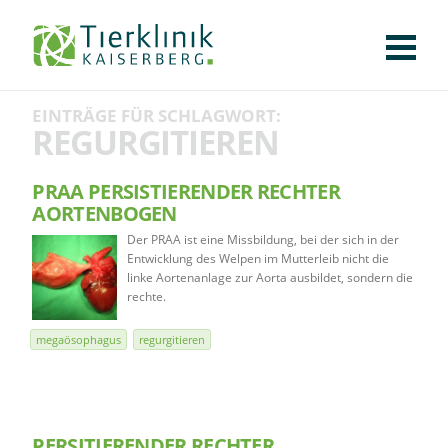
KLINIK
FÜR PATIENTEN
FÜR ÜBERWEISENDE
TEAM
STELLENANGEBOTE
APOTHEKE
WILDTIERE
FACHBEREICHE
Tierklinik
EINTRÄGE FÜR SCHLAGWORT:
CHIRURGIE
AUGENHEILKUNDE
KARDIOLOGIE
BILDGEBUNG
INNERE MEDIZIN
WEITERE
AKTUELLES
REGURGITIEREN
Kaiserberg
KARRIERE
VERANSTALTUNGEN
PUBLIKATIONEN
DOWNLOADS
LEXIKON
PRAA PERSISTIERENDER RECHTER
AORTENBOGEN
KONTAKT
Der PRAA ist eine Missbildung, bei der sich in der
Entwicklung des Welpen im Mutterleib nicht die
linke Aortenanlage zur Aorta ausbildet, sondern die
rechte.
megaösophagus
regurgitieren
PERSITIERENDER RECHTER