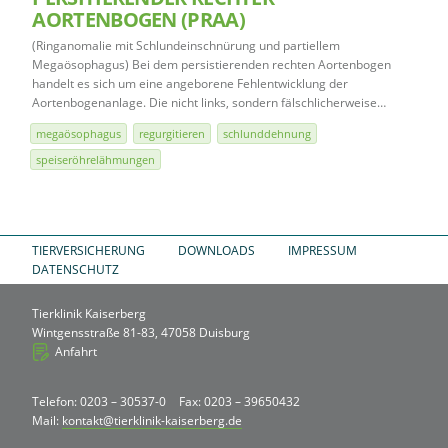
AORTENBOGEN (PRAA)
(Ringanomalie mit Schlundeinschnürung und partiellem
Megaösophagus) Bei dem persistierenden rechten Aortenbogen
handelt es sich um eine angeborene Fehlentwicklung der
Aortenbogenanlage. Die nicht links, sondern fälschlicherweise…
megaösophagus
regurgitieren
schlunddehnung
speiseröhrelähmungen
TIERVERSICHERUNG
DOWNLOADS
IMPRESSUM
DATENSCHUTZ
Tierklinik Kaiserberg
Wintgensstraße 81-83, 47058 Duisburg
Anfahrt
Telefon: 0203 – 30537-0
Fax: 0203 – 39650432
Mail:
kontakt@tierklinik-kaiserberg.de