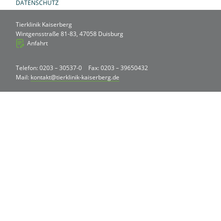
DATENSCHUTZ
Tierklinik Kaiserberg
Wintgensstraße 81-83, 47058 Duisburg
Anfahrt
Telefon: 0203 – 30537-0
Fax: 0203 – 39650432
Mail:
kontakt@tierklinik-kaiserberg.de