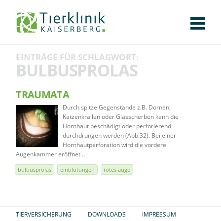
KLINIK
FÜR PATIENTEN
FÜR ÜBERWEISENDE
TEAM
STELLENANGEBOTE
APOTHEKE
WILDTIERE
FACHBEREICHE
Tierklinik
EINTRÄGE FÜR SCHLAGWORT:
CHIRURGIE
AUGENHEILKUNDE
KARDIOLOGIE
BILDGEBUNG
INNERE MEDIZIN
WEITERE
AKTUELLES
BULBUSPROLAS
Kaiserberg
KARRIERE
VERANSTALTUNGEN
PUBLIKATIONEN
DOWNLOADS
LEXIKON
TRAUMATA
Durch spitze Gegenstände z.B. Dornen,
KONTAKT
Katzenkrallen oder Glasscherben kann die
Hornhaut beschädigt oder perforierend
durchdrungen werden (Abb.32). Bei einer
Hornhautperforation wird die vordere
Augenkammer eröffnet…
bulbusprolas
einblutungen
rotes auge
TIERVERSICHERUNG
DOWNLOADS
IMPRESSUM