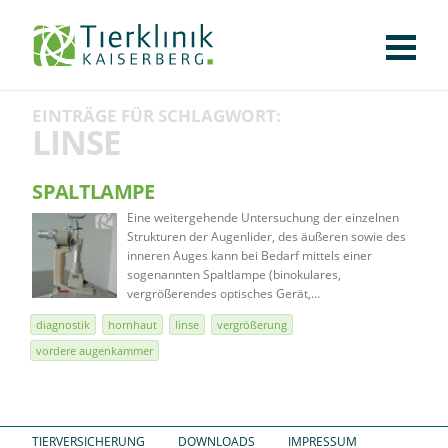
KLINIK
FÜR PATIENTEN
FÜR ÜBERWEISENDE
TEAM
STELLENANGEBOTE
APOTHEKE
WILDTIERE
FACHBEREICHE
Tierklinik
EINTRÄGE FÜR SCHLAGWORT:
CHIRURGIE
AUGENHEILKUNDE
KARDIOLOGIE
BILDGEBUNG
INNERE MEDIZIN
WEITERE
AKTUELLES
LINSE
Kaiserberg
KARRIERE
VERANSTALTUNGEN
PUBLIKATIONEN
DOWNLOADS
LEXIKON
SPALTLAMPE
Eine weitergehende Untersuchung der einzelnen
KONTAKT
Strukturen der Augenlider, des äußeren sowie des
inneren Auges kann bei Bedarf mittels einer
sogenannten Spaltlampe (binokulares,
vergrößerendes optisches Gerät,…
diagnostik
hornhaut
linse
vergrößerung
vordere augenkammer
TIERVERSICHERUNG
DOWNLOADS
IMPRESSUM