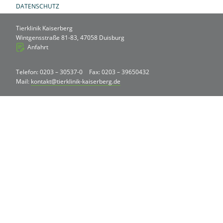
DATENSCHUTZ
Tierklinik Kaiserberg
Wintgensstraße 81-83, 47058 Duisburg
Anfahrt
Telefon: 0203 – 30537-0
Fax: 0203 – 39650432
Mail:
kontakt@tierklinik-kaiserberg.de