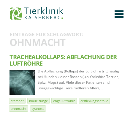
KLINIK
FÜR PATIENTEN
FÜR ÜBERWEISENDE
TEAM
STELLENANGEBOTE
APOTHEKE
WILDTIERE
FACHBEREICHE
Tierklinik
EINTRÄGE FÜR SCHLAGWORT:
CHIRURGIE
AUGENHEILKUNDE
KARDIOLOGIE
BILDGEBUNG
INNERE MEDIZIN
WEITERE
AKTUELLES
OHNMACHT
Kaiserberg
KARRIERE
VERANSTALTUNGEN
PUBLIKATIONEN
DOWNLOADS
LEXIKON
TRACHEALKOLLAPS: ABFLACHUNG DER
LUFTRÖHRE
KONTAKT
Die Abflachung (Kollaps) der Luftröhre tritt häufig
bei Hunden kleiner Rassen (u.a Yorkshire Terrier,
Spitz, Mops) auf. Viele dieser Patienten sind
übergewichtige Tiere mittleren Alters,…
atemnot
blaue zunge
enge luftröhre
erstickungsanfälle
ohnmacht
zyanose