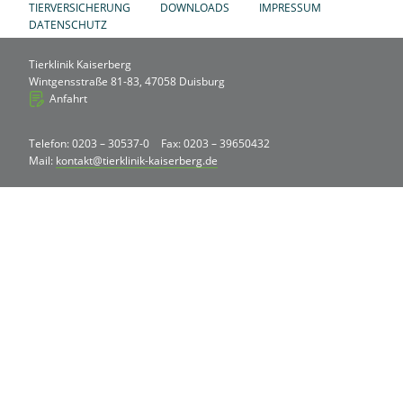
TIERVERSICHERUNG
DOWNLOADS
IMPRESSUM
DATENSCHUTZ
Tierklinik Kaiserberg
Wintgensstraße 81-83, 47058 Duisburg
Anfahrt
Telefon: 0203 – 30537-0
Fax: 0203 – 39650432
Mail:
kontakt@tierklinik-kaiserberg.de