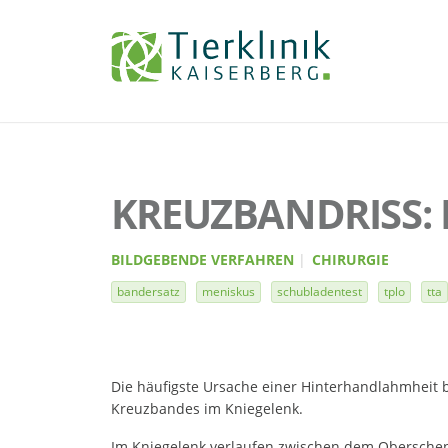
Tierklinik
Kaiserberg
KREUZBANDRISS:
BILDGEBENDE VERFAHREN
CHIRURGIE
bandersatz
meniskus
schubladentest
tplo
tta
Die häufigste Ursache einer Hinterhandlahmheit 
Kreuzbandes im Kniegelenk.
Im Kniegelenk verlaufen zwischen dem Obersche