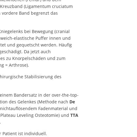
re Kreuzband (Ligamentum cruciatum
s vordere Band begrenzt das
 Kniegelenks bei Bewegung (cranial
 weich-elastische Puffer innen und
tet und gequetscht werden. Häufig
geschädigt. Da jetzt auch
t es zu Knorpelschäden und zum
g = Arthrose).
hirurgische Stabilisierung des
 einem Bandersatz in der over-the-top-
isation des Gelenkes (Methode nach
De
 nichtauflösendem Fadenmaterial und
 Plateau Leveling Osteotomie) und
TTA
.
Patient ist individuell.