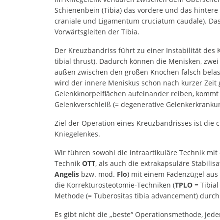
Schienenbein (Tibia) das vordere und das hinte
craniale und Ligamentum cruciatum caudale). Da
Vorwärtsgleiten der Tibia.
Der Kreuzbandriss führt zu einer Instabilität des
tibial thrust). Dadurch können die Menisken, zwei
außen zwischen den großen Knochen falsch belas
wird der innere Meniskus schon nach kurzer Zeit 
Gelenkknorpelflächen aufeinander reiben, komm
Gelenkverschleiß (= degenerative Gelenkerkrankun
Ziel der Operation eines Kreuzbandrisses ist die c
Kniegelenkes.
Wir führen sowohl die intraartikuläre Technik mit
Technik
OTT
, als auch die extrakapsuläre Stabil
Angelis
bzw. mod.
Flo
) mit einem Fadenzügel aus
die Korrekturosteotomie-Techniken (
TPLO
= Tibial
Methode (= Tuberositas tibia advancement) durch
Es gibt nicht die „beste“ Operationsmethode, jeder 