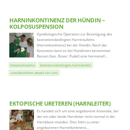
HARNINKONTINENZ DER HÜNDIN –
KOLPOSUSPENSION
Gynäkologische Operation zur Beseitigung des
kastrationsbedingten Harnträufelns
(Harninkontinenz) bei der Hündin. Nach der
Kastration kann es bei Hündinnen bestimmter
Rassen (bes. Boxer, Pudel) eine hormonell…
blasenschwäche
kastrationsbedingtes harnträufeln
unwillkürlichen absatz von urin
EKTOPISCHE URETEREN (HARNLEITER)
Es handelt sich um eine angeborene Anomalie, bei
der ein oder beide Harnleiter nicht normal in der
Harnblase münden. Dies führt zu einer
angeborenen Harninkontinenz…