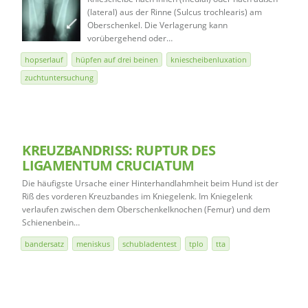
(lateral) aus der Rinne (Sulcus trochlearis) am
Oberschenkel. Die Verlagerung kann
vorübergehend oder…
hopserlauf
hüpfen auf drei beinen
kniescheibenluxation
zuchtuntersuchung
KREUZBANDRISS: RUPTUR DES
LIGAMENTUM CRUCIATUM
Die häufigste Ursache einer Hinterhandlahmheit beim Hund ist der
Riß des vorderen Kreuzbandes im Kniegelenk. Im Kniegelenk
verlaufen zwischen dem Oberschenkelknochen (Femur) und dem
Schienenbein…
bandersatz
meniskus
schubladentest
tplo
tta