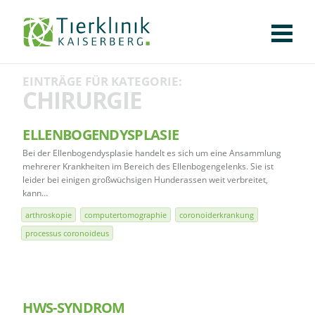
KLINIK
FÜR PATIENTEN
FÜR ÜBERWEISENDE
TEAM
STELLENANGEBOTE
APOTHEKE
WILDTIERE
FACHBEREICHE
Tierklinik
EINTRÄGE FÜR KATEGORIE:
CHIRURGIE
AUGENHEILKUNDE
KARDIOLOGIE
BILDGEBUNG
INNERE MEDIZIN
WEITERE
AKTUELLES
CHIRURGIE
Kaiserberg
KARRIERE
VERANSTALTUNGEN
PUBLIKATIONEN
DOWNLOADS
LEXIKON
ELLENBOGENDYSPLASIE
Bei der Ellenbogendysplasie handelt es sich um eine Ansammlung
KONTAKT
mehrerer Krankheiten im Bereich des Ellenbogengelenks. Sie ist
leider bei einigen großwüchsigen Hunderassen weit verbreitet,
kann…
arthroskopie
computertomographie
coronoiderkrankung
processus coronoideus
HWS-SYNDROM