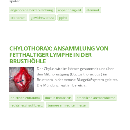
später…
angeborene herzerkrankung
appetitlosigkeit
atemnot
erbrechen
gewichtsverlust
pphd
CHYLOTHORAX: ANSAMMLUNG VON
FETTHALTIGER LYMPHE IN DER
BRUSTHÖHLE
Der Chylus wird im Körper gesammelt und über
den Milchbrustgang (Ductus thoracicus ) im
Brustkorb in das venöse Blutgefäßsystem geleitet.
Die Mündung liegt im Bereich…
brusthöhlentrauma
ductus thoracicus
erhebliche atemprobleme
rechtsherzinsuffizienz
tumore am rechten herzen