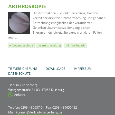
ARTHROSKOPIE
Die Arthroskopie (Gelenk-Spiegelung) hat den
Vorteil der direkten Sichtbarmachung und genauen
Betrachtungsmöglichkeit der veränderten
Gelenkstrukturen sowie der zeitgleichen
Therapiemöglichkeit. Sie dient in unklaren Fällen
auch…
ellbogendysplasie
gelenkspiegelung
minimalinvasiv
TIERVERSICHERUNG
DOWNLOADS
IMPRESSUM
DATENSCHUTZ
Tierklinik Kaiserberg
Wintgensstraße 81-83, 47058 Duisburg
Anfahrt
Telefon: 0203 – 30537-0
Fax: 0203 – 39650432
Mail:
kontakt@tierklinik-kaiserberg.de