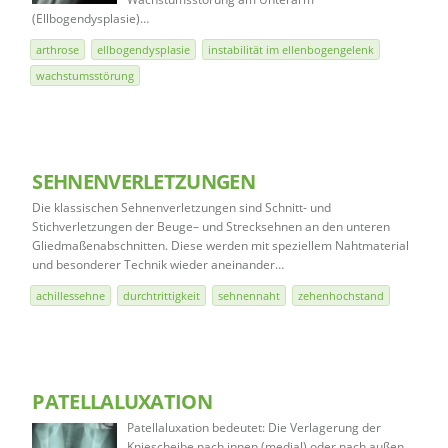
(Ellbogendysplasie)…
arthrose
ellbogendysplasie
instabilität im ellenbogengelenk
wachstumsstörung
SEHNENVERLETZUNGEN
Die klassischen Sehnenverletzungen sind Schnitt- und
Stichverletzungen der Beuge– und Strecksehnen an den unteren
Gliedmaßenabschnitten. Diese werden mit speziellem Nahtmaterial
und besonderer Technik wieder aneinander…
achillessehne
durchtrittigkeit
sehnennaht
zehenhochstand
PATELLALUXATION
Patellaluxation bedeutet: Die Verlagerung der
Kniescheibe nach innen (medial) oder nach außen