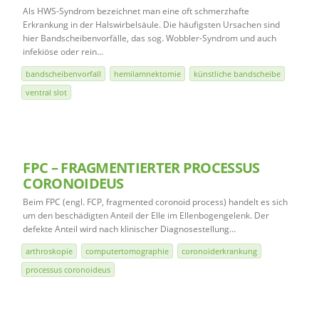
Als HWS-Syndrom bezeichnet man eine oft schmerzhafte
Erkrankung in der Halswirbelsäule. Die häufigsten Ursachen sind
hier Bandscheibenvorfälle, das sog. Wobbler-Syndrom und auch
infekiöse oder rein…
bandscheibenvorfall
hemilamnektomie
künstliche bandscheibe
ventral slot
FPC – FRAGMENTIERTER PROCESSUS
CORONOIDEUS
Beim FPC (engl. FCP, fragmented coronoid process) handelt es sich
um den beschädigten Anteil der Elle im Ellenbogengelenk. Der
defekte Anteil wird nach klinischer Diagnosestellung…
arthroskopie
computertomographie
coronoiderkrankung
processus coronoideus