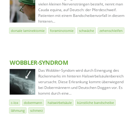
vielen kleinen Nervensträngen besteht, nennt man
Cauda equina, auf Deutsch: der Pferdeschweif.
Patienten mit einem Bandscheibenvorfall in diesem
hinteren…
dorsale laminektomie
foraminotomie
schwäche
zehenschleifen
WOBBLER-SYNDROM
Das Wobbler-Syndom wird durch Einengung des
Rückenmarks im hinteren Halswirbelsäulenbereich
verursacht. Diese Erkrankung kommt überwiegend
bei Dobermännern und Deutschen Doggen vor. Es
kommt durch eine…
c-lox
dobermann
halswirbelsäule
künstliche bandscheibe
lähmung
schmerz