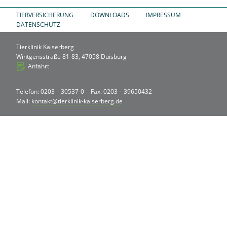
TIERVERSICHERUNG
DOWNLOADS
IMPRESSUM
DATENSCHUTZ
Tierklinik Kaiserberg
Wintgensstraße 81-83, 47058 Duisburg
Anfahrt
Telefon: 0203 – 30537-0
Fax: 0203 – 39650432
Mail:
kontakt@tierklinik-kaiserberg.de