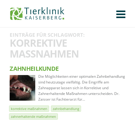
KLINIK
FÜR PATIENTEN
FÜR ÜBERWEISENDE
TEAM
STELLENANGEBOTE
APOTHEKE
WILDTIERE
FACHBEREICHE
Tierklinik
EINTRÄGE FÜR SCHLAGWORT:
CHIRURGIE
AUGENHEILKUNDE
KARDIOLOGIE
BILDGEBUNG
INNERE MEDIZIN
WEITERE
AKTUELLES
KORREKTIVE
Kaiserberg
MASSNAHMEN
KARRIERE
VERANSTALTUNGEN
PUBLIKATIONEN
DOWNLOADS
LEXIKON
ZAHNHEILKUNDE
KONTAKT
Die Möglichkeiten einer optimalen Zahnbehandlung
sind heutzutage vielfältig. Die Eingriffe am
Zahnapparat lassen sich in Korrektive und
Zahnerhaltende Maßnahmen unterscheiden. Dr.
Zaisser ist Fachtierarzt für…
korrektive maßnahmen
zahnbehandlung
zahnerhaltende maßnahmen