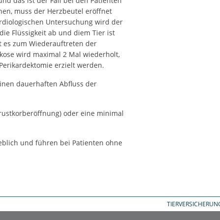
d das ist der Fall bei den Patienten
en, muss der Herzbeutel eröffnet
ardiologischen Untersuchung wird der
 die Flüssigkeit ab und diem Tier ist
t es zum Wiederauftreten der
ose wird maximal 2 Mal wiederholt,
Perikardektomie erzielt werden.
einen dauerhaften Abfluss der
rustkorberöffnung) oder eine minimal
heblich und führen bei Patienten ohne
TIERVERSICHERUN