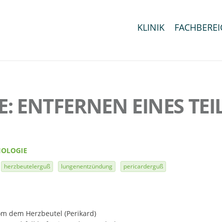
KLINIK
FACHBEREI
: ENTFERNEN EINES TEIL
IOLOGIE
herzbeutelerguß
lungenentzündung
pericarderguß
om dem Herzbeutel (Perikard)