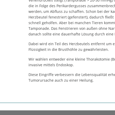
Venendruckes steigt (Tamponade > 20-30 mmHg) un
die in Folge des Perikardergusses zusammenbrech
werden, um Abfluss zu schaffen. Schon bei der k
Herzbeutel fenestriert (gefenstert), dadurch fließt
schnell geholfen. Aber bei manchen Tieren komm
Tamponade. Das Fenstrieren von außen ohne Nark
danach sollte eine dauerhafte Lösung durch eine 
Dabei wird ein Teil des Herzbeutels entfernt um 
Flüssigkeit in die Brusthöhle zu gewährleisten.
Wir wählen entweder eine kleine Thorakotomie (B
invasive mittels Endoskop.
Diese Eingriffe verbessern die Lebensqualität er
Tumorursache auch zu einer Heilung.