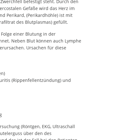
werchfell befestigt steht. Durch den
ercostalen Gefäße wird das Herz im
 Perikard, (Perikardhöhle) ist mit
afiltrat des Blutplasmas) gefüllt.
 Folge einer Blutung in der
ichnet. Neben Blut können auch Lymphe
verursachen. Ursachen für diese
en)
uritis (Rippenfellentzündung) und
g
rsuchung (Röntgen, EKG, Ultraschall
eutelerguss über den des