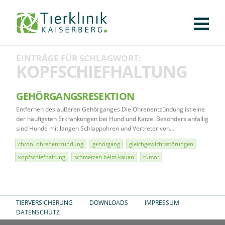
KLINIK
FÜR PATIENTEN
FÜR ÜBERWEISENDE
TEAM
STELLENANGEBOTE
APOTHEKE
WILDTIERE
FACHBEREICHE
Tierklinik
EINTRÄGE FÜR SCHLAGWORT:
CHIRURGIE
AUGENHEILKUNDE
KARDIOLOGIE
BILDGEBUNG
INNERE MEDIZIN
WEITERE
AKTUELLES
KOPFSCHIEFHALTUNG
Kaiserberg
KARRIERE
VERANSTALTUNGEN
PUBLIKATIONEN
DOWNLOADS
LEXIKON
GEHÖRGANGSRESEKTION
Entfernen des äußeren Gehörganges Die Ohrenentzündung ist eine
KONTAKT
der häufigsten Erkrankungen bei Hund und Katze. Besonders anfällig
sind Hunde mit langen Schlappohren und Vertreter von…
chron. ohrenentzündung
gehörgang
gleichgewichtsstörungen
kopfschiefhaltung
schmerzen beim kauen
tumor
TIERVERSICHERUNG
DOWNLOADS
IMPRESSUM
DATENSCHUTZ