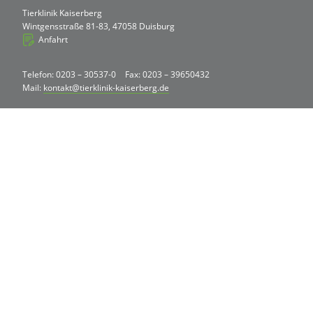
Tierklinik Kaiserberg
Wintgensstraße 81-83, 47058 Duisburg
Anfahrt
Telefon: 0203 – 30537-0
Fax: 0203 – 39650432
Mail:
kontakt@tierklinik-kaiserberg.de