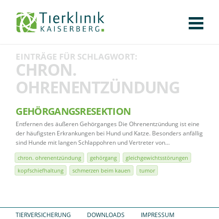
KLINIK
FÜR PATIENTEN
FÜR ÜBERWEISENDE
TEAM
STELLENANGEBOTE
APOTHEKE
WILDTIERE
FACHBEREICHE
Tierklinik
EINTRÄGE FÜR SCHLAGWORT:
CHIRURGIE
AUGENHEILKUNDE
KARDIOLOGIE
BILDGEBUNG
INNERE MEDIZIN
WEITERE
AKTUELLES
CHRON.
Kaiserberg
OHRENENTZÜNDUNG
KARRIERE
VERANSTALTUNGEN
PUBLIKATIONEN
DOWNLOADS
LEXIKON
GEHÖRGANGSRESEKTION
KONTAKT
Entfernen des äußeren Gehörganges Die Ohrenentzündung ist eine
der häufigsten Erkrankungen bei Hund und Katze. Besonders anfällig
sind Hunde mit langen Schlappohren und Vertreter von…
chron. ohrenentzündung
gehörgang
gleichgewichtsstörungen
kopfschiefhaltung
schmerzen beim kauen
tumor
TIERVERSICHERUNG
DOWNLOADS
IMPRESSUM