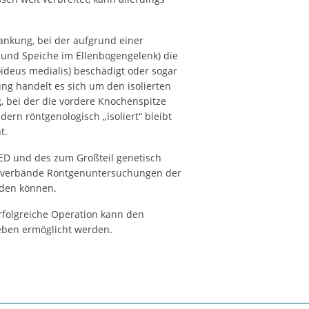
rankung, bei der aufgrund einer
und Speiche im Ellenbogengelenk) die
oideus medialis) beschädigt oder sogar
ung handelt es sich um den isolierten
, bei der die vordere Knochenspitze
ern röntgenologisch „isoliert“ bleibt
t.
ED und des zum Großteil genetisch
chtverbände Röntgenuntersuchungen der
rden können.
erfolgreiche Operation kann den
 Leben ermöglicht werden.