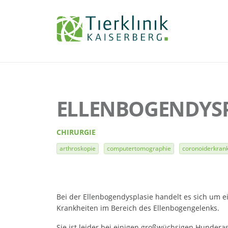
Tierklinik
Kaiserberg
ELLENBOGENDYSP
CHIRURGIE
arthroskopie
computertomographie
coronoiderkran
Bei der Ellenbogendysplasie handelt es sich um
Krankheiten im Bereich des Ellenbogengelenks.
Sie ist leider bei einigen großwüchsigen Hunderas