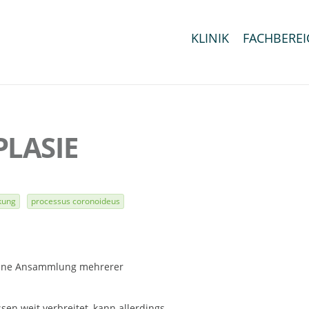
KLINIK
FACHBEREI
LASIE
kung
processus coronoideus
 eine Ansammlung mehrerer
sen weit verbreitet, kann allerdings