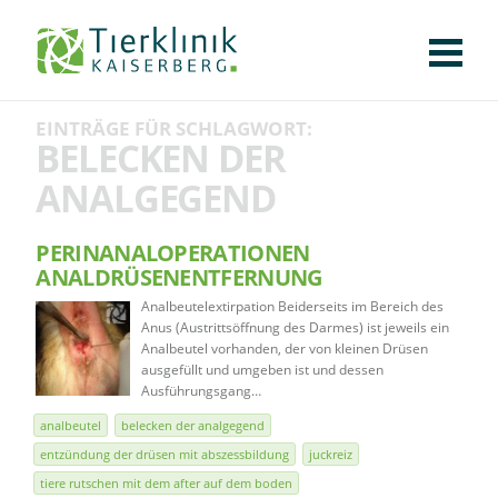
KLINIK
FÜR PATIENTEN
FÜR ÜBERWEISENDE
TEAM
STELLENANGEBOTE
APOTHEKE
WILDTIERE
FACHBEREICHE
Tierklinik
EINTRÄGE FÜR SCHLAGWORT:
CHIRURGIE
AUGENHEILKUNDE
KARDIOLOGIE
BILDGEBUNG
INNERE MEDIZIN
WEITERE
AKTUELLES
BELECKEN DER
Kaiserberg
ANALGEGEND
KARRIERE
VERANSTALTUNGEN
PUBLIKATIONEN
DOWNLOADS
LEXIKON
PERINANALOPERATIONEN
KONTAKT
ANALDRÜSENENTFERNUNG
Analbeutelextirpation Beiderseits im Bereich des
Anus (Austrittsöffnung des Darmes) ist jeweils ein
Analbeutel vorhanden, der von kleinen Drüsen
ausgefüllt und umgeben ist und dessen
Ausführungsgang…
analbeutel
belecken der analgegend
entzündung der drüsen mit abszessbildung
juckreiz
tiere rutschen mit dem after auf dem boden