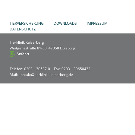
TIERVERSICHERUNG
DOWNLOADS
IMPRESSUM
DATENSCHUTZ
Tierklinik Kaiserberg
Wintgensstraße 81-83, 47058 Duisburg
Anfahrt
Telefon: 0203 – 30537-0
Fax: 0203 – 39650432
Mail:
kontakt@tierklinik-kaiserberg.de