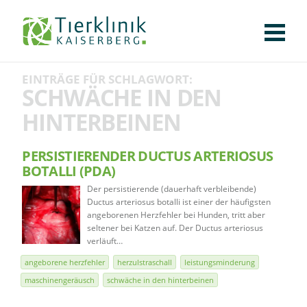
KLINIK
FÜR PATIENTEN
FÜR ÜBERWEISENDE
TEAM
STELLENANGEBOTE
APOTHEKE
WILDTIERE
FACHBEREICHE
Tierklinik
EINTRÄGE FÜR SCHLAGWORT:
CHIRURGIE
AUGENHEILKUNDE
KARDIOLOGIE
BILDGEBUNG
INNERE MEDIZIN
WEITERE
AKTUELLES
SCHWÄCHE IN DEN
Kaiserberg
HINTERBEINEN
KARRIERE
VERANSTALTUNGEN
PUBLIKATIONEN
DOWNLOADS
LEXIKON
PERSISTIERENDER DUCTUS ARTERIOSUS
KONTAKT
BOTALLI (PDA)
Der persistierende (dauerhaft verbleibende)
Ductus arteriosus botalli ist einer der häufigsten
angeborenen Herzfehler bei Hunden, tritt aber
seltener bei Katzen auf. Der Ductus arteriosus
verläuft…
angeborene herzfehler
herzulstraschall
leistungsminderung
maschinengeräusch
schwäche in den hinterbeinen