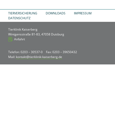
TIERVERSICHERUNG
DOWNLOADS
IMPRESSUM
DATENSCHUTZ
Tierklinik Kaiserberg
Wintgensstraße 81-83, 47058 Duisburg
Anfahrt
Telefon: 0203 – 30537-0
Fax: 0203 – 39650432
Mail:
kontakt@tierklinik-kaiserberg.de