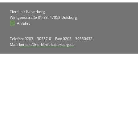
Tierklinik Kaiserberg
Wintgensstraße 81-83, 47058 Duisburg
Anfahrt
Telefon: 0203 – 30537-0
Fax: 0203 – 39650432
Mail:
kontakt@tierklinik-kaiserberg.de