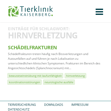
KLINIK
FÜR PATIENTEN
FÜR ÜBERWEISENDE
TEAM
STELLENANGEBOTE
APOTHEKE
WILDTIERE
FACHBEREICHE
Tierklinik
EINTRÄGE FÜR SCHLAGWORT:
CHIRURGIE
AUGENHEILKUNDE
KARDIOLOGIE
BILDGEBUNG
INNERE MEDIZIN
WEITERE
AKTUELLES
HIRNVERLETZUNG
Kaiserberg
KARRIERE
VERANSTALTUNGEN
PUBLIKATIONEN
DOWNLOADS
LEXIKON
SCHÄDELFRAKTUREN
Schädelfrakturen treten häufig nach Bissverletzungen und
KONTAKT
Autounfällen auf und führen je nach Lokalisation zu
unterschiedlichen klinischen Symptomen. Frakturen im Bereich des
Angesichtsschädels (Splanchnocranium) mit…
bewusstseinstrübung mit laufunfähigkeit
hirnverletzung
koordinationsstörungen
neurologische ausfälle
TIERVERSICHERUNG
DOWNLOADS
IMPRESSUM
DATENSCHUTZ