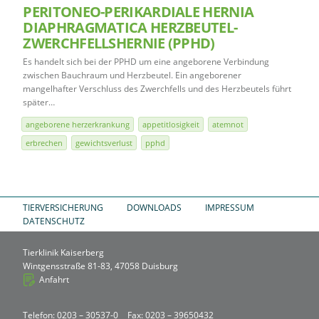
PERITONEO-PERIKARDIALE HERNIA
DIAPHRAGMATICA HERZBEUTEL-
ZWERCHFELLSHERNIE (PPHD)
Es handelt sich bei der PPHD um eine angeborene Verbindung
zwischen Bauchraum und Herzbeutel. Ein angeborener
mangelhafter Verschluss des Zwerchfells und des Herzbeutels führt
später…
angeborene herzerkrankung
appetitlosigkeit
atemnot
erbrechen
gewichtsverlust
pphd
TIERVERSICHERUNG
DOWNLOADS
IMPRESSUM
DATENSCHUTZ
Tierklinik Kaiserberg
Wintgensstraße 81-83, 47058 Duisburg
Anfahrt
Telefon: 0203 – 30537-0
Fax: 0203 – 39650432