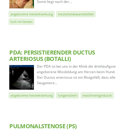
Somit liegt nach der…
angeborene herzerkrankung
herzscheidewanddefekt
loch im herzen
PDA: PERSISTIERENDER DUCTUS
ARTERIOSUS (BOTALLI)
Der PDA ist bei uns in der Klinik die dritthäufigste
angeborene Missbildung am Herzen beim Hund.
Der Ductus arteriosus ist ein Blutgefäß, dass alle
Säugetiere…
angeborene herzerkrankung
lungenödem
maschinengeräusch
PULMONALSTENOSE (PS)