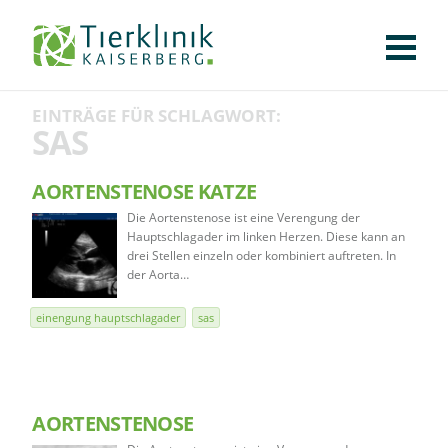
KLINIK
FÜR PATIENTEN
FÜR ÜBERWEISENDE
TEAM
STELLENANGEBOTE
APOTHEKE
WILDTIERE
FACHBEREICHE
Tierklinik
EINTRÄGE FÜR SCHLAGWORT:
CHIRURGIE
AUGENHEILKUNDE
KARDIOLOGIE
BILDGEBUNG
INNERE MEDIZIN
WEITERE
AKTUELLES
SAS
Kaiserberg
KARRIERE
VERANSTALTUNGEN
PUBLIKATIONEN
DOWNLOADS
LEXIKON
AORTENSTENOSE KATZE
Die Aortenstenose ist eine Verengung der
KONTAKT
Hauptschlagader im linken Herzen. Diese kann an
drei Stellen einzeln oder kombiniert auftreten. In
der Aorta…
einengung hauptschlagader
sas
AORTENSTENOSE