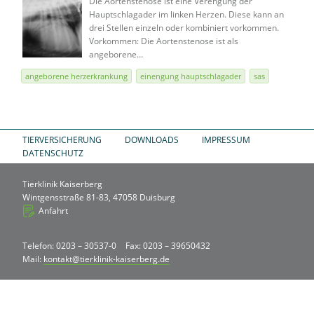
Die Aortenstenose ist eine Verengung der
Hauptschlagader im linken Herzen. Diese kann an
drei Stellen einzeln oder kombiniert vorkommen.
Vorkommen: Die Aortenstenose ist als
angeborene…
angeborene herzerkrankung
einengung hauptschlagader
sas
TIERVERSICHERUNG
DOWNLOADS
IMPRESSUM
DATENSCHUTZ
Tierklinik Kaiserberg
Wintgensstraße 81-83, 47058 Duisburg
Anfahrt
Telefon: 0203 – 30537-0
Fax: 0203 – 39650432
Mail:
kontakt@tierklinik-kaiserberg.de