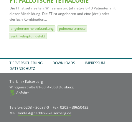
FT: FALLOTSCHE TETRALOGIE
Die FT ist sehr selten. Wir sehen pro Jahr etwa 8-10 Patienten mit
dieser Missbildung. Die FT ist angeboren und eine (drei) oder
vierfach Kombination…
angeborene herzerkrankung
pulmonalstenose
ventrikelseptumdefekt
TIERVERSICHERUNG
DOWNLOADS
IMPRESSUM
DATENSCHUTZ
Tierklinik Kaiserberg
Wintgensstraße 81-83, 47058 Duisburg
Anfahrt
Telefon: 0203 – 30537-0
Fax: 0203 – 39650432
Mail:
kontakt@tierklinik-kaiserberg.de