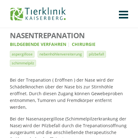
KLINIK
FÜR PATIENTEN
FÜR ÜBERWEISENDE
TEAM
STELLENANGEBOTE
APOTHEKE
WILDTIERE
FACHBEREICHE
Tierklinik
NASENTREPANATION
CHIRURGIE
AUGENHEILKUNDE
KARDIOLOGIE
BILDGEBUNG
INNERE MEDIZIN
WEITERE
AKTUELLES
Kaiserberg
BILDGEBENDE VERFAHREN
CHIRURGIE
KARRIERE
VERANSTALTUNGEN
PUBLIKATIONEN
DOWNLOADS
aspergillose
nebenhöhlenvereiterung
pilzbefall
LEXIKON
schimmelpilz
KONTAKT
Bei der Trepanation ( Eröffnen ) der Nase wird der
Schädelknochen über der Nase bis zur Stirnhöhle
eröffnet. Durch diesen Zugang können Gewebeproben
entnommen, Tumoren und Fremdkörper entfernt
werden,
Bei der Nasenaspergillose (Schimmelpilzerkrankung der
Nase) wird der Pilzbefall durch die Trepanationsöffnung
ausgeräumt und die anschließende therapeutische