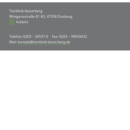
Tierklinik Kaiserberg
Wintgensstraße 81-83, 47058 Duisburg
Anfahrt
Telefon: 0203 – 30537-0
Fax: 0203 – 39650432
Mail:
kontakt@tierklinik-kaiserberg.de