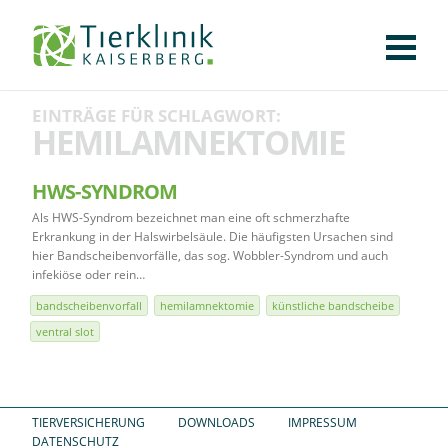
KLINIK
FÜR PATIENTEN
FÜR ÜBERWEISENDE
TEAM
STELLENANGEBOTE
APOTHEKE
WILDTIERE
FACHBEREICHE
Tierklinik
EINTRÄGE FÜR SCHLAGWORT:
CHIRURGIE
AUGENHEILKUNDE
KARDIOLOGIE
BILDGEBUNG
INNERE MEDIZIN
WEITERE
AKTUELLES
HEMILAMNEKTOMIE
Kaiserberg
KARRIERE
VERANSTALTUNGEN
PUBLIKATIONEN
DOWNLOADS
LEXIKON
HWS-SYNDROM
Als HWS-Syndrom bezeichnet man eine oft schmerzhafte
KONTAKT
Erkrankung in der Halswirbelsäule. Die häufigsten Ursachen sind
hier Bandscheibenvorfälle, das sog. Wobbler-Syndrom und auch
infekiöse oder rein…
bandscheibenvorfall
hemilamnektomie
künstliche bandscheibe
ventral slot
TIERVERSICHERUNG
DOWNLOADS
IMPRESSUM
DATENSCHUTZ