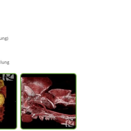
ung)
llung