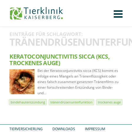
KLINIK
FÜR PATIENTEN
FÜR ÜBERWEISENDE
TEAM
STELLENANGEBOTE
APOTHEKE
WILDTIERE
FACHBEREICHE
Tierklinik
EINTRÄGE FÜR SCHLAGWORT:
CHIRURGIE
AUGENHEILKUNDE
KARDIOLOGIE
BILDGEBUNG
INNERE MEDIZIN
WEITERE
AKTUELLES
TRÄNENDRÜSENUNTERFU
Kaiserberg
KARRIERE
VERANSTALTUNGEN
PUBLIKATIONEN
DOWNLOADS
LEXIKON
KERATOCONJUNCTIVITIS SICCA (KCS,
TROCKENES AUGE)
KONTAKT
Bei der Keratoconjunctivitis sicca (KCS) kommt es
infolge eines Mangels an Tränenflüssigkeit oder
eines falsch zusammen gesetzten Tränenfilms zu
einer fortschreitenden Entzündung von Binde-
und…
bindehautentzündung
tränendrüsenunterfunktion
trockenes auge
TIERVERSICHERUNG
DOWNLOADS
IMPRESSUM