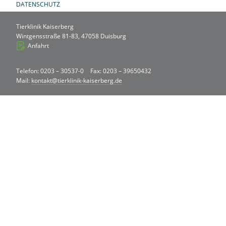
DATENSCHUTZ
Tierklinik Kaiserberg
Wintgensstraße 81-83, 47058 Duisburg
Anfahrt
Telefon: 0203 – 30537-0
Fax: 0203 – 39650432
Mail:
kontakt@tierklinik-kaiserberg.de