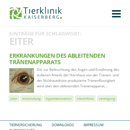
KLINIK
FÜR PATIENTEN
FÜR ÜBERWEISENDE
TEAM
STELLENANGEBOTE
APOTHEKE
WILDTIERE
FACHBEREICHE
Tierklinik
EINTRÄGE FÜR SCHLAGWORT:
CHIRURGIE
AUGENHEILKUNDE
KARDIOLOGIE
BILDGEBUNG
INNERE MEDIZIN
WEITERE
AKTUELLES
EITER
Kaiserberg
KARRIERE
VERANSTALTUNGEN
PUBLIKATIONEN
DOWNLOADS
LEXIKON
ERKRANKUNGEN DES ABLEITENDEN
TRÄNENAPPARATS
KONTAKT
Die zur Befeuchtung des Auges und Ernährung des
äußeren Anteils der Hornhaut von der Tränen- und
der Nickhautdrüse produzierte Tränenflüssigkeit
wird über den ableitenden Tränenapparat…
eiter
entzündung
hyperlakrimation
tränenfluss
verengung
TIERVERSICHERUNG
DOWNLOADS
IMPRESSUM