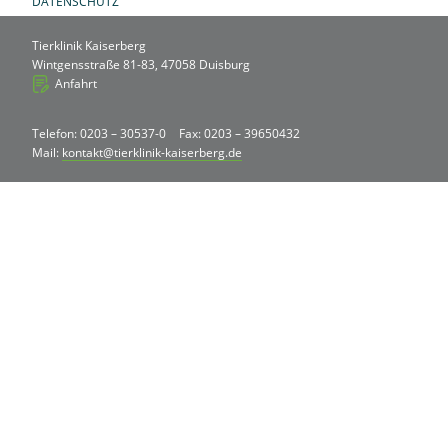
DATENSCHUTZ
Tierklinik Kaiserberg
Wintgensstraße 81-83, 47058 Duisburg
Anfahrt
Telefon: 0203 – 30537-0
Fax: 0203 – 39650432
Mail:
kontakt@tierklinik-kaiserberg.de