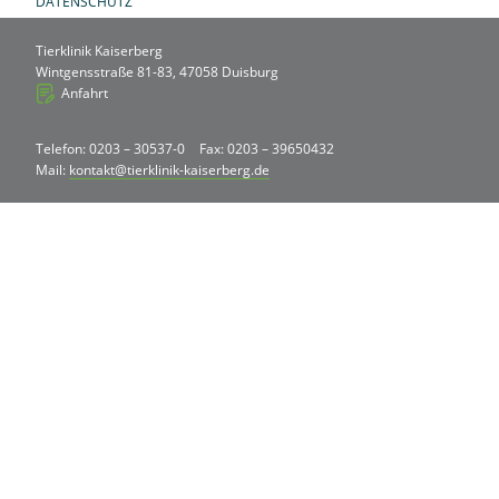
DATENSCHUTZ
Tierklinik Kaiserberg
Wintgensstraße 81-83, 47058 Duisburg
Anfahrt
Telefon: 0203 – 30537-0
Fax: 0203 – 39650432
Mail:
kontakt@tierklinik-kaiserberg.de