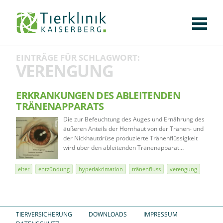
KLINIK
FÜR PATIENTEN
FÜR ÜBERWEISENDE
TEAM
STELLENANGEBOTE
APOTHEKE
WILDTIERE
FACHBEREICHE
Tierklinik
EINTRÄGE FÜR SCHLAGWORT:
CHIRURGIE
AUGENHEILKUNDE
KARDIOLOGIE
BILDGEBUNG
INNERE MEDIZIN
WEITERE
AKTUELLES
VERENGUNG
Kaiserberg
KARRIERE
VERANSTALTUNGEN
PUBLIKATIONEN
DOWNLOADS
LEXIKON
ERKRANKUNGEN DES ABLEITENDEN
TRÄNENAPPARATS
KONTAKT
Die zur Befeuchtung des Auges und Ernährung des
äußeren Anteils der Hornhaut von der Tränen- und
der Nickhautdrüse produzierte Tränenflüssigkeit
wird über den ableitenden Tränenapparat…
eiter
entzündung
hyperlakrimation
tränenfluss
verengung
TIERVERSICHERUNG
DOWNLOADS
IMPRESSUM