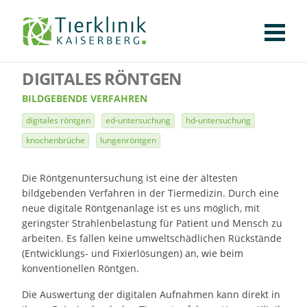
KLINIK
FÜR PATIENTEN
FÜR ÜBERWEISENDE
TEAM
STELLENANGEBOTE
APOTHEKE
WILDTIERE
FACHBEREICHE
Tierklinik
DIGITALES RÖNTGEN
CHIRURGIE
AUGENHEILKUNDE
KARDIOLOGIE
BILDGEBUNG
INNERE MEDIZIN
WEITERE
AKTUELLES
Kaiserberg
BILDGEBENDE VERFAHREN
KARRIERE
VERANSTALTUNGEN
PUBLIKATIONEN
DOWNLOADS
digitales röntgen
ed-untersuchung
hd-untersuchung
LEXIKON
knochenbrüche
lungenröntgen
KONTAKT
Die Röntgenuntersuchung ist eine der ältesten
bildgebenden Verfahren in der Tiermedizin. Durch eine
neue digitale Röntgenanlage ist es uns möglich, mit
geringster Strahlenbelastung für Patient und Mensch zu
arbeiten. Es fallen keine umweltschädlichen Rückstände
(Entwicklungs- und Fixierlösungen) an, wie beim
konventionellen Röntgen.
Die Auswertung der digitalen Aufnahmen kann direkt in