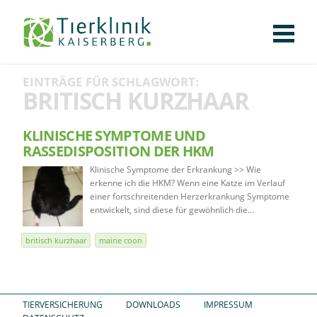
KLINIK
FÜR PATIENTEN
FÜR ÜBERWEISENDE
TEAM
STELLENANGEBOTE
APOTHEKE
WILDTIERE
FACHBEREICHE
Tierklinik
EINTRÄGE FÜR SCHLAGWORT:
CHIRURGIE
AUGENHEILKUNDE
KARDIOLOGIE
BILDGEBUNG
INNERE MEDIZIN
WEITERE
AKTUELLES
BRITISCH KURZHAAR
Kaiserberg
KARRIERE
VERANSTALTUNGEN
PUBLIKATIONEN
DOWNLOADS
LEXIKON
KLINISCHE SYMPTOME UND
RASSEDISPOSITION DER HKM
KONTAKT
Klinische Symptome der Erkrankung >> Wie
erkenne ich die HKM? Wenn eine Katze im Verlauf
einer fortschreitenden Herzerkrankung Symptome
entwickelt, sind diese für gewöhnlich die…
britisch kurzhaar
maine coon
TIERVERSICHERUNG
DOWNLOADS
IMPRESSUM