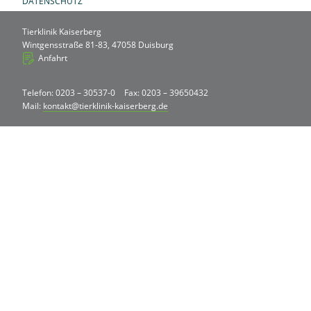
DATENSCHUTZ
Tierklinik Kaiserberg
Wintgensstraße 81-83, 47058 Duisburg
Anfahrt
Telefon: 0203 – 30537-0
Fax: 0203 – 39650432
Mail:
kontakt@tierklinik-kaiserberg.de