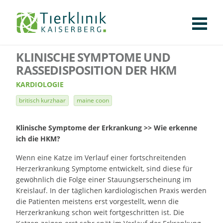
KLINIK
FÜR PATIENTEN
FÜR ÜBERWEISENDE
TEAM
STELLENANGEBOTE
APOTHEKE
WILDTIERE
FACHBEREICHE
Tierklinik
KLINISCHE SYMPTOME UND
CHIRURGIE
AUGENHEILKUNDE
KARDIOLOGIE
BILDGEBUNG
INNERE MEDIZIN
WEITERE
AKTUELLES
RASSEDISPOSITION DER HKM
Kaiserberg
KARDIOLOGIE
KARRIERE
VERANSTALTUNGEN
PUBLIKATIONEN
DOWNLOADS
LEXIKON
britisch kurzhaar
maine coon
KONTAKT
Klinische Symptome der Erkrankung >> Wie erkenne
ich die HKM?
Wenn eine Katze im Verlauf einer fortschreitenden
Herzerkrankung Symptome entwickelt, sind diese für
gewöhnlich die Folge einer Stauungserscheinung im
Kreislauf. In der täglichen kardiologischen Praxis werden
die Patienten meistens erst vorgestellt, wenn die
Herzerkrankung schon weit fortgeschritten ist. Die