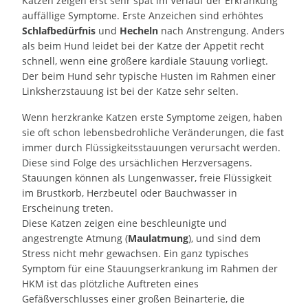
Katzen zeigen erst sehr spät im Verlauf der Erkrankung
auffällige Symptome. Erste Anzeichen sind erhöhtes
Schlafbedürfnis
und
Hecheln
nach Anstrengung. Anders
als beim Hund leidet bei der Katze der Appetit recht
schnell, wenn eine größere kardiale Stauung vorliegt.
Der beim Hund sehr typische Husten im Rahmen einer
Linksherzstauung ist bei der Katze sehr selten.
Wenn herzkranke Katzen erste Symptome zeigen, haben
sie oft schon lebensbedrohliche Veränderungen, die fast
immer durch Flüssigkeitsstauungen verursacht werden.
Diese sind Folge des ursächlichen Herzversagens.
Stauungen können als Lungenwasser, freie Flüssigkeit
im Brustkorb, Herzbeutel oder Bauchwasser in
Erscheinung treten.
Diese Katzen zeigen eine beschleunigte und
angestrengte Atmung (
Maulatmung
), und sind dem
Stress nicht mehr gewachsen. Ein ganz typisches
Symptom für eine Stauungserkrankung im Rahmen der
HKM ist das plötzliche Auftreten eines
Gefäßverschlusses einer großen Beinarterie, die