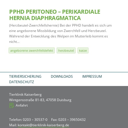
PPHD PERITONEO – PERIKARDIALE
HERNIA DIAPHRAGMATICA
(Herzbeutel-Zwerchfellshernie) Bei der PPHD handelt es sich um
eine angeborene Missbildung von Zwerchfell und Herzbeutel.
Während der Entwicklung des Welpen im Mutterleib kommt es
nicht…
angeborene zwerchfelldefekt
herzbeutel
katze
TIERVERSICHERUNG
DOWNLOADS
IMPRESSUM
DATENSCHUTZ
Tierklinik Kaiserberg
Wintgensstraße 81-83, 47058 Duisburg
Anfahrt
Telefon: 0203 – 30537-0
Fax: 0203 – 39650432
Mail:
kontakt@tierklinik-kaiserberg.de