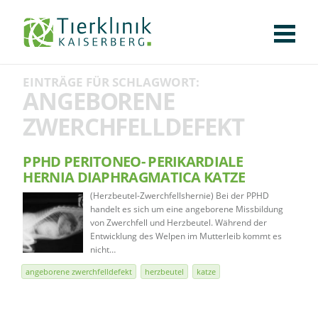
KLINIK
FÜR PATIENTEN
FÜR ÜBERWEISENDE
TEAM
STELLENANGEBOTE
APOTHEKE
WILDTIERE
FACHBEREICHE
Tierklinik
EINTRÄGE FÜR SCHLAGWORT:
CHIRURGIE
AUGENHEILKUNDE
KARDIOLOGIE
BILDGEBUNG
INNERE MEDIZIN
WEITERE
AKTUELLES
ANGEBORENE
Kaiserberg
ZWERCHFELLDEFEKT
KARRIERE
VERANSTALTUNGEN
PUBLIKATIONEN
DOWNLOADS
LEXIKON
PPHD PERITONEO- PERIKARDIALE
KONTAKT
HERNIA DIAPHRAGMATICA KATZE
(Herzbeutel-Zwerchfellshernie) Bei der PPHD
handelt es sich um eine angeborene Missbildung
von Zwerchfell und Herzbeutel. Während der
Entwicklung des Welpen im Mutterleib kommt es
nicht…
angeborene zwerchfelldefekt
herzbeutel
katze