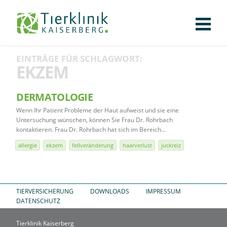
KLINIK
FÜR PATIENTEN
FÜR ÜBERWEISENDE
TEAM
STELLENANGEBOTE
APOTHEKE
WILDTIERE
FACHBEREICHE
Tierklinik
EINTRÄGE FÜR SCHLAGWORT:
CHIRURGIE
AUGENHEILKUNDE
KARDIOLOGIE
BILDGEBUNG
INNERE MEDIZIN
WEITERE
AKTUELLES
EKZEM
Kaiserberg
KARRIERE
VERANSTALTUNGEN
PUBLIKATIONEN
DOWNLOADS
LEXIKON
DERMATOLOGIE
Wenn Ihr Patient Probleme der Haut aufweist und sie eine
KONTAKT
Untersuchung wünschen, können Sie Frau Dr. Rohrbach
kontaktieren. Frau Dr. Rohrbach hat sich im Bereich…
allergie
ekzem
fellveränderung
haarverlust
juckreiz
TIERVERSICHERUNG
DOWNLOADS
IMPRESSUM
DATENSCHUTZ
Tierklinik Kaiserberg