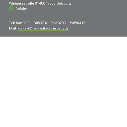
Wintgensstraße 81-83, 47058 Duisburg
Anfahrt
Telefon: 0203 – 30537-0
Fax: 0203 – 39650432
Mail:
kontakt@tierklinik-kaiserberg.de