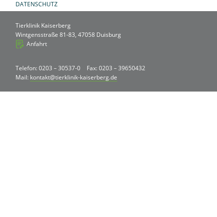
DATENSCHUTZ
Tierklinik Kaiserberg
Wintgensstraße 81-83, 47058 Duisburg
Anfahrt
Telefon: 0203 – 30537-0
Fax: 0203 – 39650432
Mail:
kontakt@tierklinik-kaiserberg.de