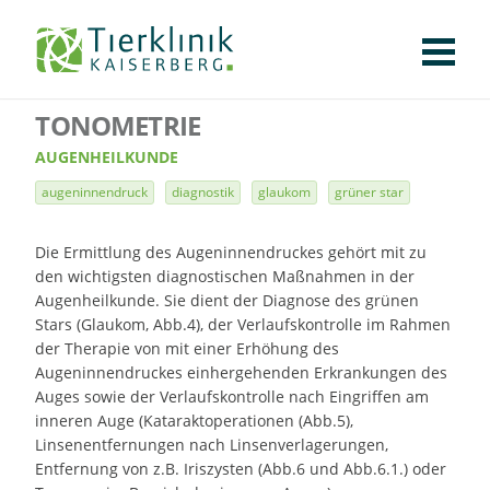
KLINIK
FÜR PATIENTEN
FÜR ÜBERWEISENDE
TEAM
STELLENANGEBOTE
APOTHEKE
WILDTIERE
FACHBEREICHE
Tierklinik
TONOMETRIE
CHIRURGIE
AUGENHEILKUNDE
KARDIOLOGIE
BILDGEBUNG
INNERE MEDIZIN
WEITERE
AKTUELLES
Kaiserberg
AUGENHEILKUNDE
KARRIERE
VERANSTALTUNGEN
PUBLIKATIONEN
DOWNLOADS
augeninnendruck
diagnostik
glaukom
grüner star
LEXIKON
KONTAKT
Die Ermittlung des Augeninnendruckes gehört mit zu
den wichtigsten diagnostischen Maßnahmen in der
Augenheilkunde. Sie dient der Diagnose des grünen
Stars (Glaukom, Abb.4), der Verlaufskontrolle im Rahmen
der Therapie von mit einer Erhöhung des
Augeninnendruckes einhergehenden Erkrankungen des
Auges sowie der Verlaufskontrolle nach Eingriffen am
inneren Auge (Kataraktoperationen (Abb.5),
Linsenentfernungen nach Linsenverlagerungen,
Entfernung von z.B. Iriszysten (Abb.6 und Abb.6.1.) oder