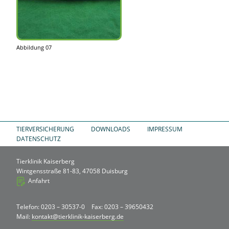
Abbildung 07
TIERVERSICHERUNG
DOWNLOADS
IMPRESSUM
DATENSCHUTZ
Tierklinik Kaiserberg
Wintgensstraße 81-83, 47058 Duisburg
Anfahrt
Telefon: 0203 – 30537-0
Fax: 0203 – 39650432
Mail:
kontakt@tierklinik-kaiserberg.de