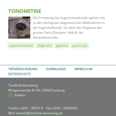
TONOMETRIE
Die Ermittlung des Augeninnendruckes gehört mit
zu den wichtigsten diagnostischen Maßnahmen in
der Augenheilkunde. Sie dient der Diagnose des
grünen Stars (Glaukom, Abb.4), der
Verlaufskontrolle…
augeninnendruck
diagnostik
glaukom
grüner star
TIERVERSICHERUNG
DOWNLOADS
IMPRESSUM
DATENSCHUTZ
Tierklinik Kaiserberg
Wintgensstraße 81-83, 47058 Duisburg
Anfahrt
Telefon: 0203 – 30537-0
Fax: 0203 – 39650432
Mail:
kontakt@tierklinik-kaiserberg.de