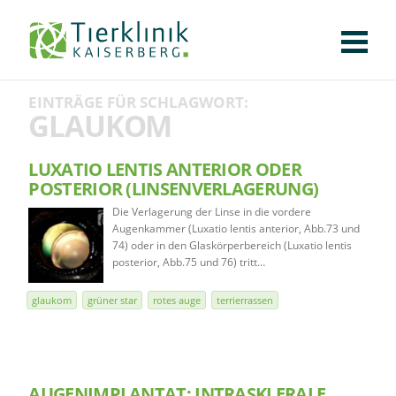
KLINIK
FÜR PATIENTEN
FÜR ÜBERWEISENDE
TEAM
STELLENANGEBOTE
APOTHEKE
WILDTIERE
FACHBEREICHE
Tierklinik
EINTRÄGE FÜR SCHLAGWORT:
CHIRURGIE
AUGENHEILKUNDE
KARDIOLOGIE
BILDGEBUNG
INNERE MEDIZIN
WEITERE
AKTUELLES
GLAUKOM
Kaiserberg
KARRIERE
VERANSTALTUNGEN
PUBLIKATIONEN
DOWNLOADS
LEXIKON
LUXATIO LENTIS ANTERIOR ODER
POSTERIOR (LINSENVERLAGERUNG)
KONTAKT
Die Verlagerung der Linse in die vordere
Augenkammer (Luxatio lentis anterior, Abb.73 und
74) oder in den Glaskörperbereich (Luxatio lentis
posterior, Abb.75 und 76) tritt…
glaukom
grüner star
rotes auge
terrierrassen
AUGENIMPLANTAT: INTRASKLERALE