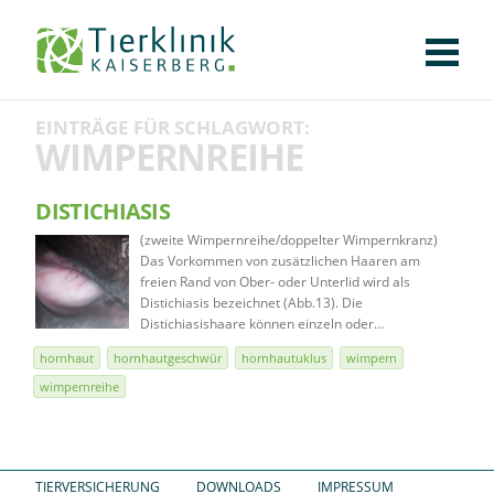
KLINIK
FÜR PATIENTEN
FÜR ÜBERWEISENDE
TEAM
STELLENANGEBOTE
APOTHEKE
WILDTIERE
FACHBEREICHE
Tierklinik
EINTRÄGE FÜR SCHLAGWORT:
CHIRURGIE
AUGENHEILKUNDE
KARDIOLOGIE
BILDGEBUNG
INNERE MEDIZIN
WEITERE
AKTUELLES
WIMPERNREIHE
Kaiserberg
KARRIERE
VERANSTALTUNGEN
PUBLIKATIONEN
DOWNLOADS
LEXIKON
DISTICHIASIS
(zweite Wimpernreihe/doppelter Wimpernkranz)
KONTAKT
Das Vorkommen von zusätzlichen Haaren am
freien Rand von Ober- oder Unterlid wird als
Distichiasis bezeichnet (Abb.13). Die
Distichiasishaare können einzeln oder…
hornhaut
hornhautgeschwür
hornhautuklus
wimpern
wimpernreihe
TIERVERSICHERUNG
DOWNLOADS
IMPRESSUM