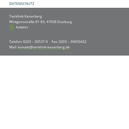
DATENSCHUTZ
Tierklinik Kaiserberg
Wintgensstraße 81-83, 47058 Duisburg
Anfahrt
Telefon: 0203 – 30537-0
Fax: 0203 – 39650432
Mail:
kontakt@tierklinik-kaiserberg.de