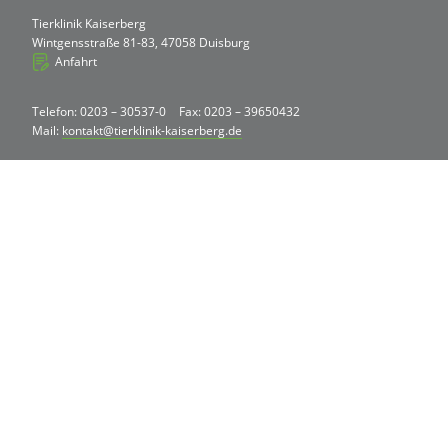
Tierklinik Kaiserberg
Wintgensstraße 81-83, 47058 Duisburg
Anfahrt
Telefon: 0203 – 30537-0
Fax: 0203 – 39650432
Mail:
kontakt@tierklinik-kaiserberg.de