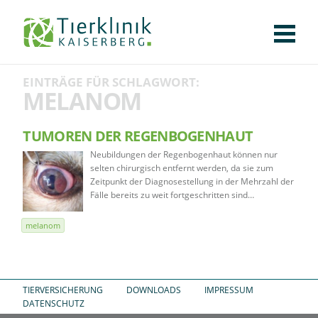
KLINIK
FÜR PATIENTEN
FÜR ÜBERWEISENDE
TEAM
STELLENANGEBOTE
APOTHEKE
WILDTIERE
FACHBEREICHE
Tierklinik
EINTRÄGE FÜR SCHLAGWORT:
CHIRURGIE
AUGENHEILKUNDE
KARDIOLOGIE
BILDGEBUNG
INNERE MEDIZIN
WEITERE
AKTUELLES
MELANOM
Kaiserberg
KARRIERE
VERANSTALTUNGEN
PUBLIKATIONEN
DOWNLOADS
LEXIKON
TUMOREN DER REGENBOGENHAUT
Neubildungen der Regenbogenhaut können nur
KONTAKT
selten chirurgisch entfernt werden, da sie zum
Zeitpunkt der Diagnosestellung in der Mehrzahl der
Fälle bereits zu weit fortgeschritten sind…
melanom
TIERVERSICHERUNG
DOWNLOADS
IMPRESSUM
DATENSCHUTZ