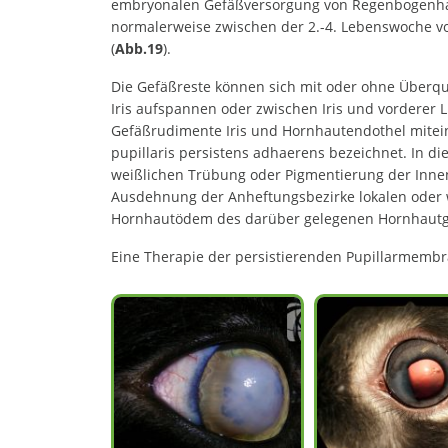
embryonalen Gefäßversorgung von Regenbogenhaut 
normalerweise zwischen der 2.-4. Lebenswoche vo
(
Abb.19
).
Die Gefäßreste können sich mit oder ohne Überque
Iris aufspannen oder zwischen Iris und vorderer 
Gefäßrudimente Iris und Hornhautendothel mite
pupillaris persistens adhaerens bezeichnet. In di
weißlichen Trübung oder Pigmentierung der Innen
Ausdehnung der Anheftungsbezirke lokalen oder w
Hornhautödem des darüber gelegenen Hornhau
Eine Therapie der persistierenden Pupillarmembra