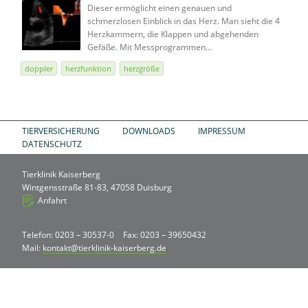
Dieser ermöglicht einen genauen und
schmerzlosen Einblick in das Herz. Man sieht die 4
Herzkammern, die Klappen und abgehenden
Gefäße. Mit Messprogrammen…
doppler
herzfunktion
herzgröße
TIERVERSICHERUNG
DOWNLOADS
IMPRESSUM
DATENSCHUTZ
Tierklinik Kaiserberg
Wintgensstraße 81-83, 47058 Duisburg
Anfahrt
Telefon: 0203 – 30537-0
Fax: 0203 – 39650432
Mail:
kontakt@tierklinik-kaiserberg.de