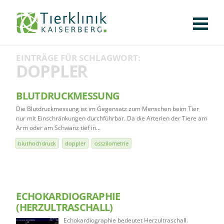
KLINIK
FÜR PATIENTEN
FÜR ÜBERWEISENDE
TEAM
STELLENANGEBOTE
APOTHEKE
WILDTIERE
FACHBEREICHE
Tierklinik
EINTRÄGE FÜR SCHLAGWORT:
CHIRURGIE
AUGENHEILKUNDE
KARDIOLOGIE
BILDGEBUNG
INNERE MEDIZIN
WEITERE
AKTUELLES
DOPPLER
Kaiserberg
KARRIERE
VERANSTALTUNGEN
PUBLIKATIONEN
DOWNLOADS
LEXIKON
BLUTDRUCKMESSUNG
Die Blutdruckmessung ist im Gegensatz zum Menschen beim Tier
KONTAKT
nur mit Einschränkungen durchführbar. Da die Arterien der Tiere am
Arm oder am Schwanz tief in…
bluthochdruck
doppler
osszilometrie
ECHOKARDIOGRAPHIE
(HERZULTRASCHALL)
Echokardiographie bedeutet Herzultraschall.