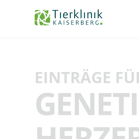
Tierklinik
Kaiserberg
EINTRÄGE FÜ
GENET
HERZE