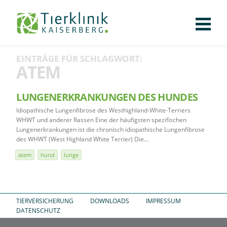
KLINIK
FÜR PATIENTEN
FÜR ÜBERWEISENDE
TEAM
STELLENANGEBOTE
APOTHEKE
WILDTIERE
FACHBEREICHE
Tierklinik
EINTRÄGE FÜR SCHLAGWORT:
CHIRURGIE
AUGENHEILKUNDE
KARDIOLOGIE
BILDGEBUNG
INNERE MEDIZIN
WEITERE
AKTUELLES
ATEM
Kaiserberg
KARRIERE
VERANSTALTUNGEN
PUBLIKATIONEN
DOWNLOADS
LEXIKON
LUNGENERKRANKUNGEN DES HUNDES
Idiopathische Lungenfibrose des Westhighland-White-Terriers
KONTAKT
WHWT und anderer Rassen Eine der häufigsten spezifischen
Lungenerkrankungen ist die chronisch idiopathische Lungenfibrose
des WHWT (West Highland White Terrier) Die…
atem
hund
lunge
TIERVERSICHERUNG
DOWNLOADS
IMPRESSUM
DATENSCHUTZ