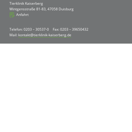
Tierklinik Kaiserberg
Wintgensstraße 81-83, 47058 Duisburg
Anfahrt
Telefon: 0203 – 30537-0
Fax: 0203 – 39650432
Mail:
kontakt@tierklinik-kaiserberg.de