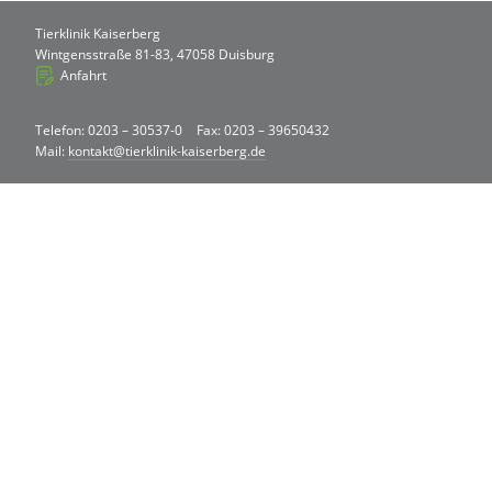
Tierklinik Kaiserberg
Wintgensstraße 81-83, 47058 Duisburg
Anfahrt
Telefon: 0203 – 30537-0
Fax: 0203 – 39650432
Mail:
kontakt@tierklinik-kaiserberg.de