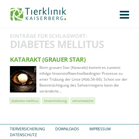
KLINIK
FÜR PATIENTEN
FÜR ÜBERWEISENDE
TEAM
STELLENANGEBOTE
APOTHEKE
WILDTIERE
FACHBEREICHE
Tierklinik
EINTRÄGE FÜR SCHLAGWORT:
CHIRURGIE
AUGENHEILKUNDE
KARDIOLOGIE
BILDGEBUNG
INNERE MEDIZIN
WEITERE
AKTUELLES
DIABETES MELLITUS
Kaiserberg
KARRIERE
VERANSTALTUNGEN
PUBLIKATIONEN
DOWNLOADS
LEXIKON
KATARAKT (GRAUER STAR)
Beim grauen Star (Katarakt) kommt es zumeist
KONTAKT
infolge linsenstoffwechselbedingter Prozesse zu
einer Trübung der Linse (Abb.56-66). Schon vor der
Beeinträchtigung des Sehvermögens kann die
veränderte…
diabetes mellitus
linsentrübung
sehschwäche
TIERVERSICHERUNG
DOWNLOADS
IMPRESSUM
DATENSCHUTZ