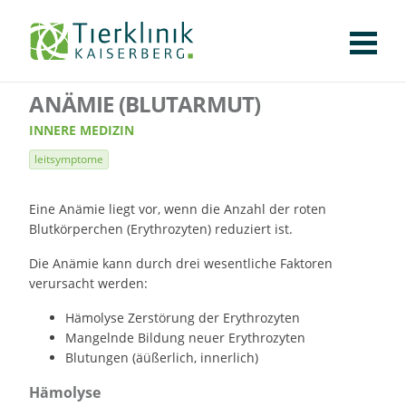
KLINIK
FÜR PATIENTEN
FÜR ÜBERWEISENDE
TEAM
STELLENANGEBOTE
APOTHEKE
WILDTIERE
FACHBEREICHE
Tierklinik
ANÄMIE (BLUTARMUT)
CHIRURGIE
AUGENHEILKUNDE
KARDIOLOGIE
BILDGEBUNG
INNERE MEDIZIN
WEITERE
AKTUELLES
Kaiserberg
INNERE MEDIZIN
KARRIERE
VERANSTALTUNGEN
PUBLIKATIONEN
DOWNLOADS
leitsymptome
LEXIKON
KONTAKT
Eine Anämie liegt vor, wenn die Anzahl der roten
Blutkörperchen (Erythrozyten) reduziert ist.
Die Anämie kann durch drei wesentliche Faktoren
verursacht werden:
Hämolyse Zerstörung der Erythrozyten
Mangelnde Bildung neuer Erythrozyten
Blutungen (äüßerlich, innerlich)
Hämolyse